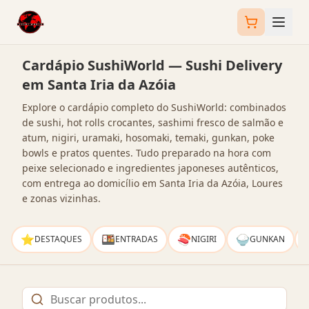
Cardápio SushiWorld — Sushi Delivery
em Santa Iria da Azóia
Explore o cardápio completo do SushiWorld: combinados
de sushi, hot rolls crocantes, sashimi fresco de salmão e
atum, nigiri, uramaki, hosomaki, temaki, gunkan, poke
bowls e pratos quentes. Tudo preparado na hora com
peixe selecionado e ingredientes japoneses autênticos,
com entrega ao domicílio em Santa Iria da Azóia, Loures
e zonas vizinhas.
⭐
🍱
🍣
🍚
DESTAQUES
ENTRADAS
NIGIRI
GUNKAN